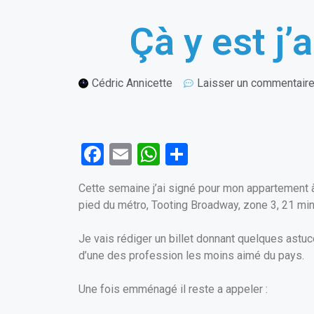
Çà y est j
Cédric Annicette
Laisser un commentair
F
E
W
P
a
m
h
ar
Cette semaine j’ai signé pour mon appartement à
ce
ail
at
ta
pied du métro, Tooting Broadway, zone 3, 21 min
b
s
g
o
A
er
Je vais rédiger un billet donnant quelques astuce
d’une des profession les moins aimé du pays.
o
p
k
p
Une fois emménagé il reste a appeler :