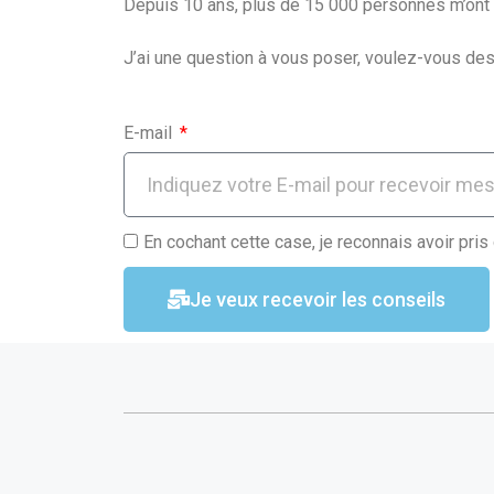
o
A
er
Depuis 10 ans, plus de 15 000 personnes m’ont f
o
p
J’ai une question à vous poser, voulez-vous des
k
p
E-mail
En cochant cette case, je reconnais avoir pris
Je veux recevoir les conseils