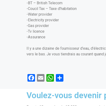
-BT – British Telecom
-Coucil Tax – Taxe d’habitation
-Water provider
-Electricity provider
-Gas provider
-Tv licence
-Assurance
Il y a une dizaine de fournisseur d’eau, d’électric
vers le bas. Je vous tiendrais au courant quand 
F
E
W
P
a
m
h
ar
ce
ail
at
ta
Voulez-vous devenir p
b
s
g