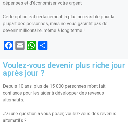
dépenses et d’économiser votre argent.
Cette option est certainement la plus accessible pour la
plupart des personnes, mais ne vous garantit pas de
devenir millionnaire, même à long terme !
F
E
W
P
a
m
h
ar
ce
ail
at
ta
Voulez-vous devenir plus riche jour
b
s
g
après jour ?
o
A
er
Depuis 10 ans, plus de 15 000 personnes m’ont fait
o
p
confiance pour les aider à développer des revenus
k
p
alternatifs.
J’ai une question à vous poser, voulez-vous des revenus
alternatifs ?