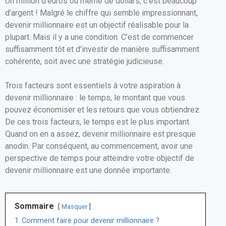
Un million d’euros ou même de dollars, c’est beaucoup
ce
ail
at
ta
d’argent ! Malgré le chiffre qui semble impressionnant,
b
s
g
devenir millionnaire est un objectif réalisable pour la
o
A
er
plupart. Mais il y a une condition. C’est de commencer
suffisamment tôt et d’investir de manière suffisamment
o
p
cohérente, soit avec une stratégie judicieuse.
k
p
Trois facteurs sont essentiels à votre aspiration à
devenir millionnaire : le temps, le montant que vous
pouvez économiser et les retours que vous obtiendrez.
De ces trois facteurs, le temps est le plus important.
Quand on en a assez, devenir millionnaire est presque
anodin. Par conséquent, au commencement, avoir une
perspective de temps pour atteindre votre objectif de
devenir millionnaire est une donnée importante.
Sommaire
Masquer
1
Comment faire pour devenir millionnaire ?