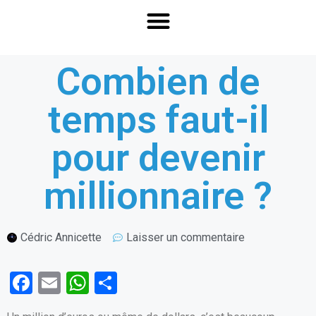
Combien de
temps faut-il
pour devenir
millionnaire ?
Cédric Annicette
Laisser un commentaire
F
E
W
P
a
m
h
ar