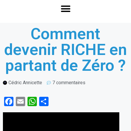
Comment
devenir RICHE en
partant de Zéro ?
Cédric Annicette
7 commentaires
F
E
W
P
a
m
h
ar
ce
ail
at
ta
b
s
g