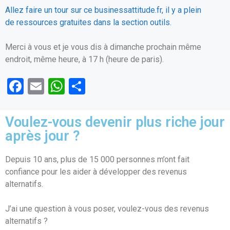
Allez faire un tour sur ce businessattitude.fr, il y a plein
de ressources gratuites dans la section outils.
Merci à vous et je vous dis à dimanche prochain même
endroit, même heure, à 17 h (heure de paris).
F
E
W
P
a
m
h
ar
ce
ail
at
ta
Voulez-vous devenir plus riche jour
b
s
g
après jour ?
o
A
er
Depuis 10 ans, plus de 15 000 personnes m’ont fait
o
p
confiance pour les aider à développer des revenus
k
p
alternatifs.
J’ai une question à vous poser, voulez-vous des revenus
alternatifs ?