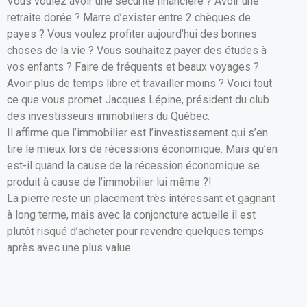
Vous voulez avoir une sécurité financière ? Avoir une
ce
ail
at
ta
retraite dorée ? Marre d’exister entre 2 chèques de
b
s
g
payes ? Vous voulez profiter aujourd’hui des bonnes
o
A
er
choses de la vie ? Vous souhaitez payer des études à
vos enfants ? Faire de fréquents et beaux voyages ?
o
p
Avoir plus de temps libre et travailler moins ? Voici tout
k
p
ce que vous promet Jacques Lépine, président du club
des investisseurs immobiliers du Québec.
Il affirme que l’immobilier est l’investissement qui s’en
tire le mieux lors de récessions économique. Mais qu’en
est-il quand la cause de la récession économique se
produit à cause de l’immobilier lui même ?!
La pierre reste un placement très intéressant et gagnant
à long terme, mais avec la conjoncture actuelle il est
plutôt risqué d’acheter pour revendre quelques temps
après avec une plus value.