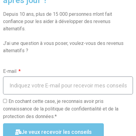
après jour ?
o
A
er
Depuis 10 ans, plus de 15 000 personnes m’ont fait
o
p
confiance pour les aider à développer des revenus
k
p
alternatifs.
J’ai une question à vous poser, voulez-vous des revenus
alternatifs ?
E-mail
En cochant cette case, je reconnais avoir pris
connaissance de la politique de confidentialité et de la
protection des données.*
Je veux recevoir les conseils