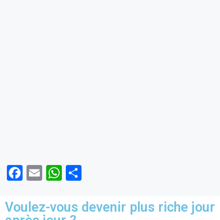
F
E
W
P
a
m
h
ar
ce
ail
at
ta
Voulez-vous devenir plus riche jour
b
s
g