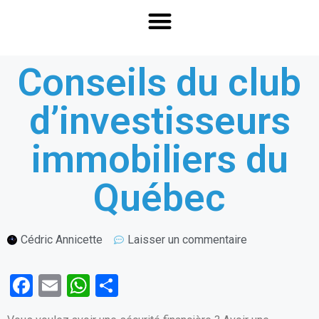
Conseils du club
d’investisseurs
immobiliers du
Québec
Cédric Annicette
Laisser un commentaire
F
E
W
P
a
m
h
ar