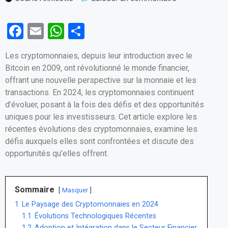
F
E
W
P
a
m
h
ar
Les cryptomonnaies, depuis leur introduction avec le
ce
ail
at
ta
Bitcoin en 2009, ont révolutionné le monde financier,
b
s
g
offrant une nouvelle perspective sur la monnaie et les
o
A
er
transactions. En 2024, les cryptomonnaies continuent
d’évoluer, posant à la fois des défis et des opportunités
o
p
uniques pour les investisseurs. Cet article explore les
k
p
récentes évolutions des cryptomonnaies, examine les
défis auxquels elles sont confrontées et discute des
opportunités qu’elles offrent.
Sommaire
Masquer
1
Le Paysage des Cryptomonnaies en 2024
1.1
Évolutions Technologiques Récentes
1.2
Adoption et Intégration dans le Secteur Financier