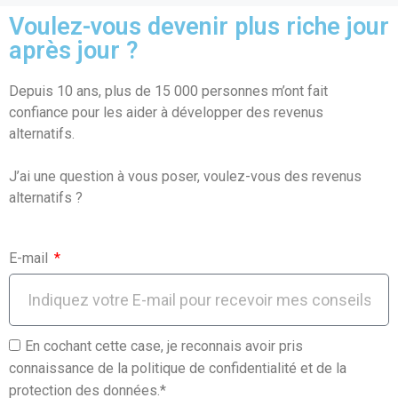
ce
ail
at
ta
Voulez-vous devenir plus riche jour
b
s
g
après jour ?
o
A
er
Depuis 10 ans, plus de 15 000 personnes m’ont fait
o
p
confiance pour les aider à développer des revenus
k
p
alternatifs.
J’ai une question à vous poser, voulez-vous des revenus
alternatifs ?
E-mail
En cochant cette case, je reconnais avoir pris
connaissance de la politique de confidentialité et de la
protection des données.*