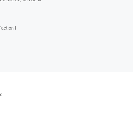
’action !
s.