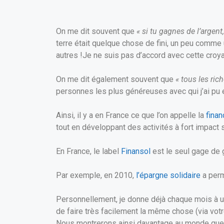
On me dit souvent que
« si tu gagnes de l’arge
terre était quelque chose de fini, un peu comme u
autres !
Je ne suis pas d’accord avec cette croyance
On me dit également souvent que
« tous les ric
personnes les plus généreuses avec qui j’ai pu
Ainsi, il y a en France ce que l’on appelle la
finan
tout en développant des activités à fort impact 
En France, le label
Finansol
est le seul gage de g
Par exemple, en 2010,
l’épargne solidaire
a perm
Personnellement, je donne déjà chaque mois à un
de faire très facilement la même chose (via votr
Nous montrerons ainsi davantage au monde que l