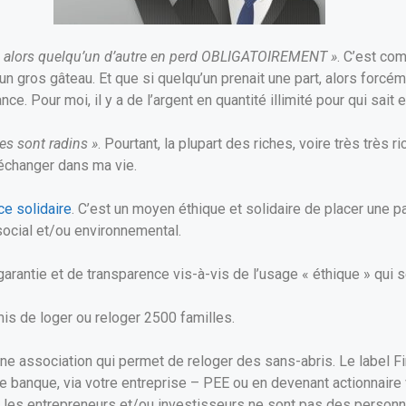
nt, alors quelqu’un d’autre en perd OBLIGATOIREMENT »
. C’est com
n gros gâteau. Et que si quelqu’un prenait une part, alors forcém
. Pour moi, il y a de l’argent en quantité illimité pour qui sait et
hes sont radins »
. Pourtant, la plupart des riches, voire très très r
 échanger dans ma vie.
ce solidaire
. C’est un moyen éthique et solidaire de placer une pa
social et/ou environnemental.
arantie et de transparence vis-à-vis de l’usage « éthique » qui 
is de loger ou reloger 2500 familles.
e association qui permet de reloger des sans-abris. Le label Fin
e banque, via votre entreprise – PEE ou en devenant actionnaire v
es entrepreneurs et/ou investisseurs ne sont pas des personnes