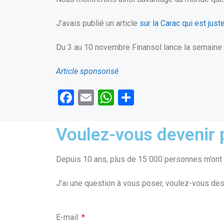
J’avais publié un article
sur la Carac qui est jus
Du 3 au 10 novembre Finansol lance la semaine d
Article sponsorisé
F
E
W
P
a
m
h
ar
ce
ail
at
ta
Voulez-vous devenir p
b
s
g
o
A
er
Depuis 10 ans, plus de 15 000 personnes m’ont f
o
p
J’ai une question à vous poser, voulez-vous des
k
p
E-mail