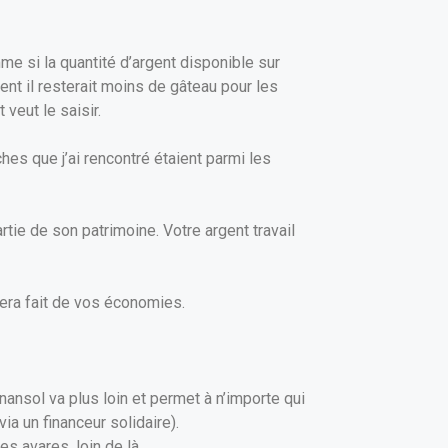
me si la quantité d’argent disponible sur
ent il resterait moins de gâteau pour les
 veut le saisir.
iches que j’ai rencontré étaient parmi les
rtie de son patrimoine. Votre argent travail
sera fait de vos économies.
ansol va plus loin et permet à n’importe qui
ia un financeur solidaire).
 avares, loin de là.