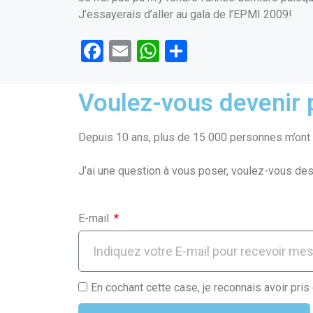
J’essayerais d’aller au gala de l’EPMI 2009!
F
E
W
P
a
m
h
ar
ce
ail
at
ta
Voulez-vous devenir p
b
s
g
o
A
er
Depuis 10 ans, plus de 15 000 personnes m’ont f
o
p
J’ai une question à vous poser, voulez-vous des
k
p
E-mail
En cochant cette case, je reconnais avoir pris