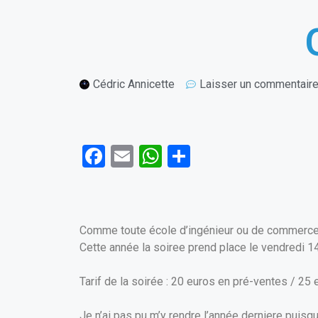
Cédric Annicette
Laisser un commentair
F
E
W
P
a
m
h
ar
ce
ail
at
ta
b
s
g
Comme toute école d’ingénieur ou de commerce 
o
A
er
Cette année la soiree prend place le vendredi 1
o
p
Tarif de la soirée : 20 euros en pré-ventes / 25 
k
p
Je n’ai pas pu m’y rendre l’année derniere puisq