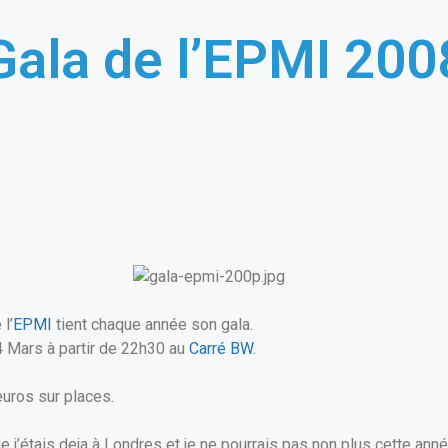
Gala de l’EPMI 200
e
l’
EPMI
tient chaque année son gala.
4 Mars à partir de 22h30 au
Carré BW.
euros sur places.
ue j’étais deja à Londres et je ne pourrais pas non plus cette ann