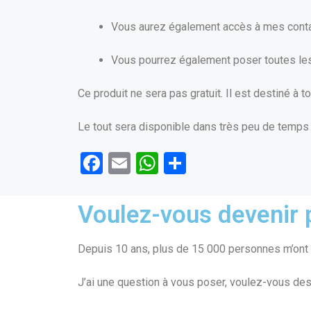
Vous aurez également accès à mes contact
Vous pourrez également poser toutes le
Ce produit ne sera pas gratuit. Il est destiné à t
Le tout sera disponible dans très peu de temps
F
E
W
P
a
m
h
ar
ce
ail
at
ta
Voulez-vous devenir p
b
s
g
o
A
er
Depuis 10 ans, plus de 15 000 personnes m’ont f
o
p
J’ai une question à vous poser, voulez-vous des
k
p