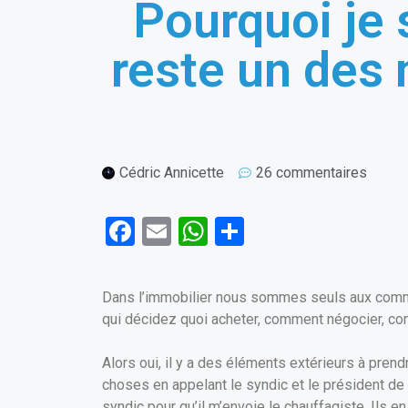
Pourquoi je 
reste un des 
Cédric Annicette
26 commentaires
F
E
W
P
a
m
h
ar
ce
ail
at
ta
Dans l’immobilier nous sommes seuls aux comman
b
s
g
qui décidez quoi acheter, comment négocier, comm
o
A
er
Alors oui, il y a des éléments extérieurs à pren
o
p
choses en appelant le syndic et le président de co
k
p
syndic pour qu’il m’envoie le chauffagiste. Ils e