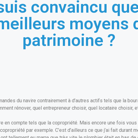
suis convaincu que
meilleurs moyens 
patrimoine ?
des du navire contrairement à d’autres actifs tels que la bour
ent rénover, quel entrepreneur choisir, quel locataire choisir, e
dre en compte tels que la copropriété. Mais encore une fois vous 
propriété par exemple. C’est d’ailleurs ce que j’ai fait durant mes
n ont tellement eu marre que très vite le plombier était en bas d