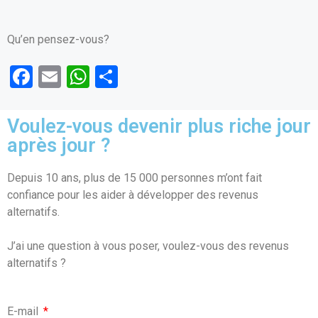
Qu’en pensez-vous?
F
E
W
P
a
m
h
ar
ce
ail
at
ta
Voulez-vous devenir plus riche jour
b
s
g
après jour ?
o
A
er
Depuis 10 ans, plus de 15 000 personnes m’ont fait
o
p
confiance pour les aider à développer des revenus
k
p
alternatifs.
J’ai une question à vous poser, voulez-vous des revenus
alternatifs ?
E-mail