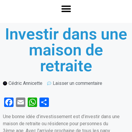
Investir dans une
maison de
retraite
Cédric Annicette
Laisser un commentaire
F
E
W
P
a
m
h
ar
Une bonne idée d’investissement est d’investir dans une
ce
ail
at
ta
maison de retraite ou résidence pour personnes du
b
s
g
3ème age. Avec l’arrivée prochaine de tous les papy