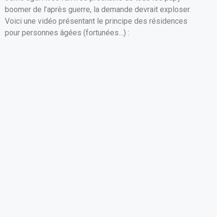
o
A
er
boomer de l’après guerre, la demande devrait exploser.
Voici une vidéo présentant le principe des résidences
o
p
pour personnes âgées (fortunées…) :
k
p