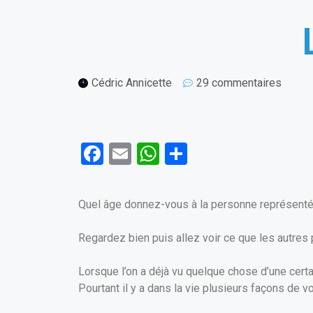
Cédric Annicette
29 commentaires
F
E
W
P
a
m
h
ar
ce
ail
at
ta
Quel âge donnez-vous à la personne représenté
b
s
g
o
A
er
Regardez bien puis allez voir ce que les autres
o
p
Lorsque l’on a déjà vu quelque chose d’une certa
k
p
Pourtant il y a dans la vie plusieurs façons de v