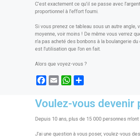
C’est exactement ce qu’il se passe avec l’argen
proportionnel à l’effort fourni.
Si vous prenez ce tableau sous un autre angle, v
moyenne, voir moins ! De même vous verrez que l’a
n’a pas acheté des bonbons à la boulangerie du 
est l’utilisation que l’on en fait.
Alors que voyez-vous ?
F
E
W
P
a
m
h
ar
ce
ail
at
ta
Voulez-vous devenir p
b
s
g
o
A
er
Depuis 10 ans, plus de 15 000 personnes m’ont f
o
p
J’ai une question à vous poser, voulez-vous des