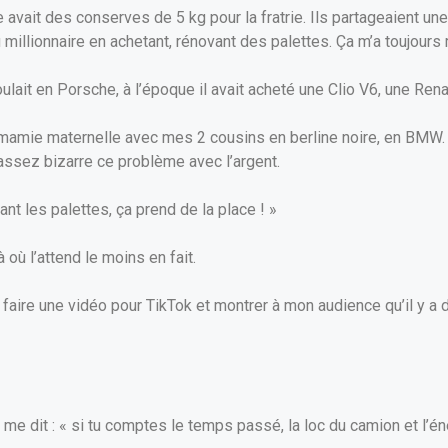
avait des conserves de 5 kg pour la fratrie. Ils partageaient 
 millionnaire en achetant, rénovant des palettes. Ça m’a toujours
 roulait en Porsche, à l’époque il avait acheté une Clio V6, une Ren
ma mamie maternelle avec mes 2 cousins en berline noire, en BMW.
 assez bizarre ce problème avec l’argent.
hiant les palettes, ça prend de la place ! »
là où l’attend le moins en fait.
is faire une vidéo pour TikTok et montrer à mon audience qu’il y a 
 et me dit : « si tu comptes le temps passé, la loc du camion et l’