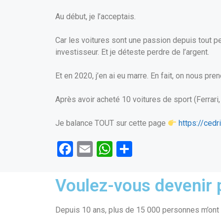
Au début, je l’acceptais.
Car les voitures sont une passion depuis tout pet
investisseur. Et je déteste perdre de l’argent.
Et en 2020, j’en ai eu marre. En fait, on nous pre
Après avoir acheté 10 voitures de sport (Ferrari
Je balance TOUT sur cette page
https://ced
F
E
W
P
a
m
h
ar
ce
ail
at
ta
Voulez-vous devenir p
b
s
g
o
A
er
Depuis 10 ans, plus de 15 000 personnes m’ont f