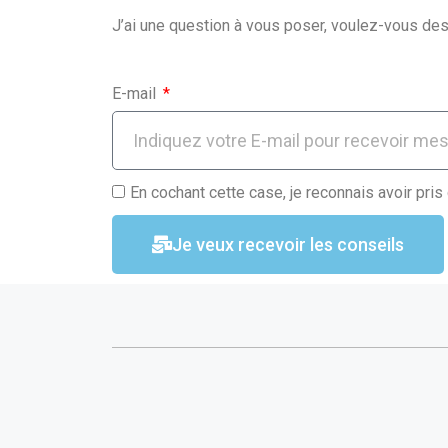
o
p
J’ai une question à vous poser, voulez-vous des
k
p
E-mail
En cochant cette case, je reconnais avoir pris
Je veux recevoir les conseils