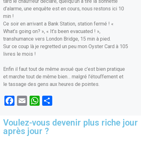
tard le chauffeur déclare, quelqu’un a tiré la sonnette
d’alarme, une enquête est en cours, nous restons ici 10
min !
Ce soir en arrivant a Bank Station, station fermé ! «
What’s going on? », « It’s been evacuated ! »,
transhumance vers London Bridge, 15 min à pied.
Sur ce coup là je regretted un peu mon Oyster Card à 105
livres le mois !
Enfin il faut tout de même avoué que c’est bien pratique
et marche tout de même bien… malgré l’étouffement et
le tassage des gens aux heures de pointes.
F
E
W
P
a
m
h
ar
ce
ail
at
ta
Voulez-vous devenir plus riche jour
b
s
g
après jour ?
o
A
er