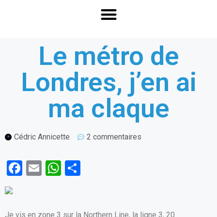
Le métro de
Londres, j’en ai
ma claque
Cédric Annicette
2 commentaires
F
E
W
P
a
m
h
ar
ce
ail
at
ta
b
s
g
Je vis en zone 3 sur la Northern Line, la ligne 3, 20