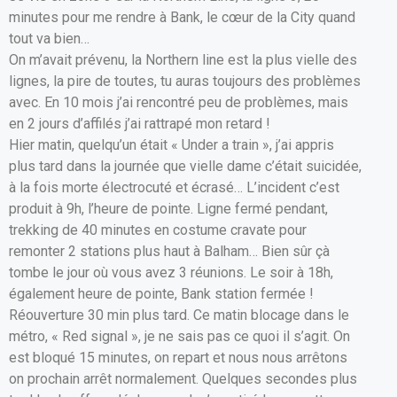
o
A
er
minutes pour me rendre à Bank, le cœur de la City quand
tout va bien…
o
p
On m’avait prévenu, la Northern line est la plus vielle des
k
p
lignes, la pire de toutes, tu auras toujours des problèmes
avec. En 10 mois j’ai rencontré peu de problèmes, mais
en 2 jours d’affilés j’ai rattrapé mon retard !
Hier matin, quelqu’un était « Under a train », j’ai appris
plus tard dans la journée que vielle dame c’était suicidée,
à la fois morte électrocuté et écrasé… L’incident c’est
produit à 9h, l’heure de pointe. Ligne fermé pendant,
trekking de 40 minutes en costume cravate pour
remonter 2 stations plus haut à Balham… Bien sûr çà
tombe le jour où vous avez 3 réunions. Le soir à 18h,
également heure de pointe, Bank station fermée !
Réouverture 30 min plus tard. Ce matin blocage dans le
métro, « Red signal », je ne sais pas ce quoi il s’agit. On
est bloqué 15 minutes, on repart et nous nous arrêtons
on prochain arrêt normalement. Quelques secondes plus