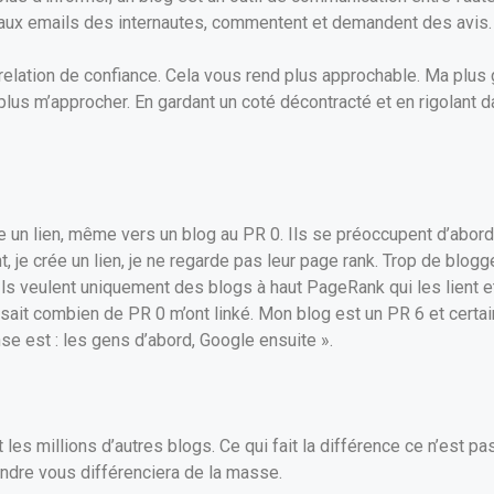
t aux emails des internautes, commentent et demandent des avis.
elation de confiance. Cela vous rend plus approchable. Ma plus g
 plus m’approcher. En gardant un coté décontracté et en rigolant 
e un lien, même vers un blog au PR 0. Ils se préoccupent d’abord
nt, je crée un lien, je ne regarde pas leur page rank. Trop de bl
 veulent uniquement des blogs à haut PageRank qui les lient et n
i sait combien de PR 0 m’ont linké. Mon blog est un PR 6 et certai
nse est : les gens d’abord, Google ensuite ».
 les millions d’autres blogs. Ce qui fait la différence ce n’est p
endre vous différenciera de la masse.