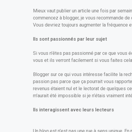
Mieux vaut publier un article une fois par semai
commencez à blogger, je vous recommande de co
Vous devriez toujours augmenter la fréquence et 
Ils sont passionnés par leur sujet
Si vous n’êtes pas passionné par ce que vous é
vous et ils verront facilement si vous faites cel
Blogger sur ce qui vous intéresse facilite la re
passion pas parce que ça pourrait vous rapporter
revenus étaient nul et le lectorat de quelques ce
m’aurait été impossible si je n’étais vraiment int
Ils interagissent avec leurs lecteurs
Un blog est n’est pas une rue à sens unique. En p