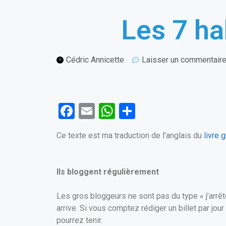
Les 7 ha
Cédric Annicette
Laisser un commentair
F
E
W
P
a
m
h
ar
Ce texte est ma traduction de l’anglais du
livre 
ce
ail
at
ta
b
s
g
o
A
er
Ils bloggent régulièrement
o
p
Les gros bloggeurs ne sont pas du type « j’arrête
k
p
arrive. Si vous comptez rédiger un billet par j
pourrez tenir.