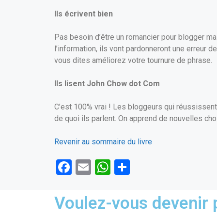
Ils écrivent bien
Pas besoin d’être un romancier pour blogger mais
l’information, ils vont pardonneront une erreur 
vous dites améliorez votre tournure de phrase.
Ils lisent John Chow dot Com
C’est 100% vrai ! Les bloggeurs qui réussissent l
de quoi ils parlent. On apprend de nouvelles cho
Revenir au sommaire du livre
F
E
W
P
a
m
h
ar
ce
ail
at
ta
Voulez-vous devenir p
b
s
g