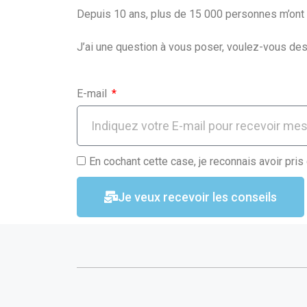
o
A
er
Depuis 10 ans, plus de 15 000 personnes m’ont f
o
p
J’ai une question à vous poser, voulez-vous des
k
p
E-mail
En cochant cette case, je reconnais avoir pris
Je veux recevoir les conseils