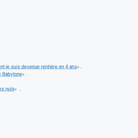
 je suis devenue rentière en 4 ans
« ,
e Babylone
« …
es nuls
« …