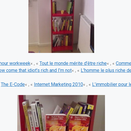
-hour workweek
« , «
Tout le monde mérite d’être riche
« , «
Comment
w come that idiot’s rich and I’m not
« , «
L’homme le plus riche d
«
The E-Code
« , «
Internet Marketing 2010
« , «
L’immobilier pour l