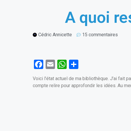
A quoi re
Cédric Annicette
15 commentaires
F
E
W
P
a
m
h
ar
Voici l’état actuel de ma bibliothèque. J’ai fait
ce
ail
at
ta
compte relire pour approfondir les idées. Au me
b
s
g
o
A
er
o
p
k
p