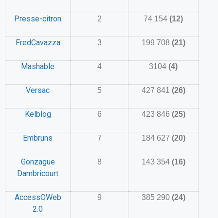
Presse-citron
2
74 154
(12)
FredCavazza
3
199 708
(21)
Mashable
4
3104
(4)
Versac
5
427 841
(26)
Kelblog
6
423 846
(25)
Embruns
7
184 627
(20)
Gonzague
8
143 354
(16)
Dambricourt
AccessOWeb
9
385 290
(24)
2.0