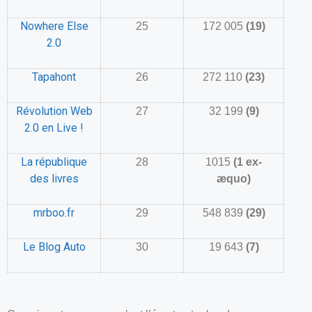
Nowhere Else
25
172 005
(19)
2.0
Tapahont
26
272 110
(23)
Révolution Web
27
32 199
(9)
2.0 en Live !
La république
28
1015
(1 ex-
des livres
æquo)
mrboo.fr
29
548 839
(29)
Le Blog Auto
30
19 643
(7)