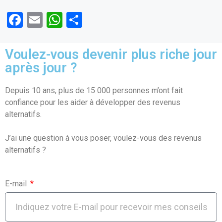
F
E
W
P
a
m
h
ar
ce
ail
at
ta
Voulez-vous devenir plus riche jour
b
s
g
après jour ?
o
A
er
Depuis 10 ans, plus de 15 000 personnes m’ont fait
o
p
confiance pour les aider à développer des revenus
k
p
alternatifs.
J’ai une question à vous poser, voulez-vous des revenus
alternatifs ?
E-mail