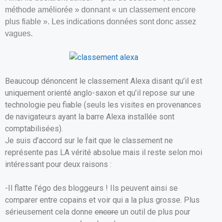
o
A
er
méthode améliorée » donnant « un classement encore
plus fiable ». Les indications données sont donc assez
o
p
vagues.
k
p
Beaucoup dénoncent le classement Alexa disant qu’il est
uniquement orienté anglo-saxon et qu’il repose sur une
technologie peu fiable (seuls les visites en provenances
de navigateurs ayant la barre Alexa installée sont
comptabilisées).
Je suis d’accord sur le fait que le classement ne
représente pas LA vérité absolue mais il reste selon moi
intéressant pour deux raisons :
-Il flatte l’égo des bloggeurs ! Ils peuvent ainsi se
comparer entre copains et voir qui a la plus grosse. Plus
sérieusement cela donne
encore
un outil de plus pour