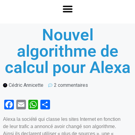
Nouvel
algorithme de
calcul pour Alexa
Cédric Annicette
2 commentaires
F
E
W
P
a
m
h
ar
Alexa la société qui classe les sites Internet en fonction
ce
ail
at
ta
de leur trafic a annoncé avoir changé son algorithme.
b
s
g
Ainsi ils declarent utiliser « plus de sources », une «