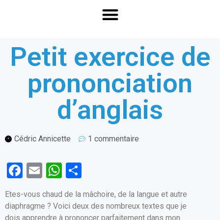
Petit exercice de
prononciation
d’anglais
Cédric Annicette
1 commentaire
F
E
W
P
a
m
h
ar
Etes-vous chaud de la mâchoire, de la langue et autre
ce
ail
at
ta
diaphragme ? Voici deux des nombreux textes que je
b
s
g
dois apprendre à prononcer parfaitement dans mon