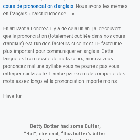
o
A
er
cours de prononciation d’anglais
. Nous avons les mêmes
en français « l’archiduchesse … ».
o
p
k
p
En arrivant à Londres il y a de cela un an, j’ai découvert
que la prononciation (totalement oubliée dans nos cours
d’anglais) est l’un des facteurs ci ce n’est LE facteur le
plus important pour communiquer en anglais. Cette
langue est composée de mots cours, ainsi si vous
prononcez mal une syllabe vous ne pourrez pas vous
rattraper sur la suite. L’arabe par exemple comporte des
mots assez longs et la prononciation importe moins.
Have fun :
Betty Botter had some Butter,
“But”, she said, “this butter’s bitter.