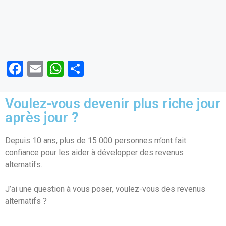
F
E
W
P
a
m
h
ar
ce
ail
at
ta
Voulez-vous devenir plus riche jour
b
s
g
après jour ?
o
A
er
Depuis 10 ans, plus de 15 000 personnes m’ont fait
o
p
confiance pour les aider à développer des revenus
k
p
alternatifs.
J’ai une question à vous poser, voulez-vous des revenus
alternatifs ?