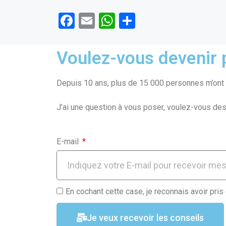
F
E
W
P
a
m
h
ar
ce
ail
at
ta
Voulez-vous devenir p
b
s
g
o
A
er
Depuis 10 ans, plus de 15 000 personnes m’ont f
o
p
J’ai une question à vous poser, voulez-vous des
k
p
E-mail
En cochant cette case, je reconnais avoir pris
Je veux recevoir les conseils