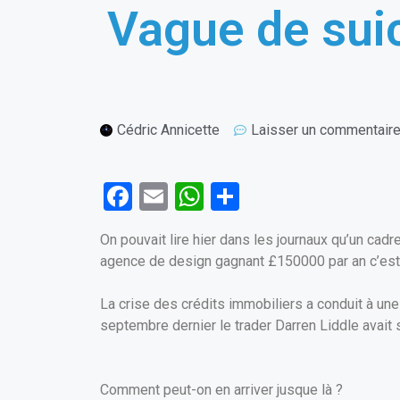
Vague de suic
Cédric Annicette
Laisser un commentair
F
E
W
P
a
m
h
ar
On pouvait lire hier dans les journaux qu’un cadre 
ce
ail
at
ta
agence de design gagnant £150000 par an c’est d
b
s
g
o
A
er
La crise des crédits immobiliers a conduit à u
septembre dernier le trader Darren Liddle avait 
o
p
k
p
Comment peut-on en arriver jusque là ?