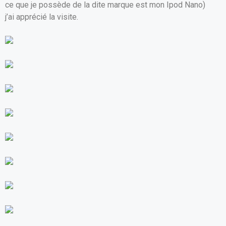
ce que je possède de la dite marque est mon Ipod Nano)
o
p
j’ai apprécié la visite.
k
p