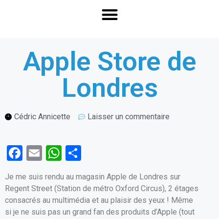
Apple Store de
Londres
Cédric Annicette
Laisser un commentaire
F
E
W
P
a
m
h
ar
Je me suis rendu au magasin Apple de Londres sur
ce
ail
at
ta
Regent Street (Station de métro Oxford Circus), 2 étages
b
s
g
consacrés au multimédia et au plaisir des yeux ! Même
o
A
er
si je ne suis pas un grand fan des produits d’Apple (tout