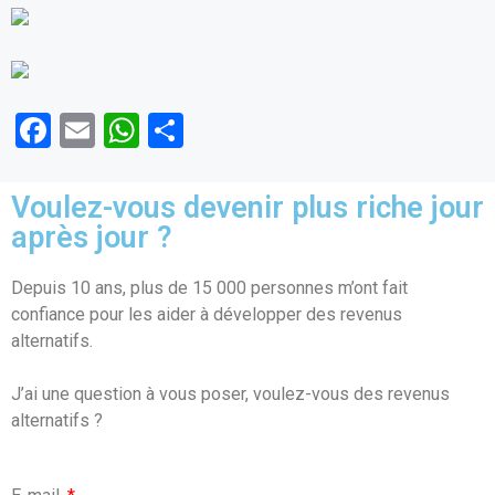
F
E
W
P
a
m
h
ar
ce
ail
at
ta
Voulez-vous devenir plus riche jour
b
s
g
après jour ?
o
A
er
Depuis 10 ans, plus de 15 000 personnes m’ont fait
o
p
confiance pour les aider à développer des revenus
k
p
alternatifs.
J’ai une question à vous poser, voulez-vous des revenus
alternatifs ?