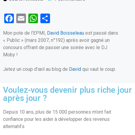
F
E
W
P
a
m
h
ar
Mon pote de l’EPMI,
David Boisseleau
est passé dans
ce
ail
at
ta
« Public » (mars 2007, n°192) après avoir gagné un
b
s
g
concours offrant de passer une soirée avec le DJ
o
A
er
Moby !
o
p
Jetez un coup d’œil au blog de
David
qui vaut le coup.
k
p
Voulez-vous devenir plus riche jour
après jour ?
Depuis 10 ans, plus de 15 000 personnes m’ont fait
confiance pour les aider à développer des revenus
alternatifs.