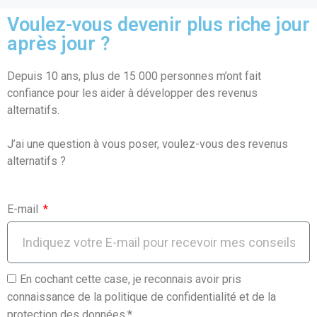
ce
ail
at
ta
Voulez-vous devenir plus riche jour
b
s
g
après jour ?
o
A
er
Depuis 10 ans, plus de 15 000 personnes m’ont fait
o
p
confiance pour les aider à développer des revenus
k
p
alternatifs.
J’ai une question à vous poser, voulez-vous des revenus
alternatifs ?
E-mail
En cochant cette case, je reconnais avoir pris
connaissance de la politique de confidentialité et de la
protection des données.*