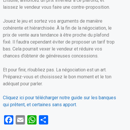
Ensuite, annoncez un prix inférieur à ce plafond, et
laissez le vendeur vous faire une contre-proposition.
Jouez le jeu et sortez vos arguments de manière
cohérente et hiérarchisée. À la fin de la négociation, le
prix de vente aura tendance à être proche du plafond
fixé. Il faudra cependant éviter de proposer un tarif trop
bas. Cela pourrait vexer le vendeur et réduire vos
chances d’obtenir de généreuses concessions.
Et pour finir, n’oubliez pas. La négociation est un art.
Préparez-vous et choisissez le bon moment et le ton
adéquat pour parler.
Cliquez ici pour télécharger notre guide sur les banques
qui prêtent, et certaines sans apport.
F
E
W
P
a
m
h
ar