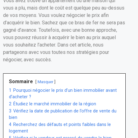
Vous avez trouvé un appartement ou une maison qui
ce
ail
at
ta
vous a plu, mais dont le coût est quelque peu au-dessus
b
s
g
de vos moyens. Vous voulez négocier le prix afin
o
A
er
d’acquérir le bien. Sachez que ce bras de fer ne sera pas
gagné d’avance. Toutefois, avec une bonne approche,
o
p
vous pouvez réussir à acquérir le bien au prix auquel
k
p
vous souhaitez l’acheter. Dans cet article, nous
partageons avec vous toutes nos stratégies pour
négocier, avec succès.
Sommaire
Masquer
1
Pourquoi négocier le prix d’un bien immobilier avant
d’acheter ?
2
Étudiez le marché immobilier de la région
3
Vérifiez la date de publication de l’offre de vente du
bien
4
Recherchez des défauts et points faibles dans le
logement