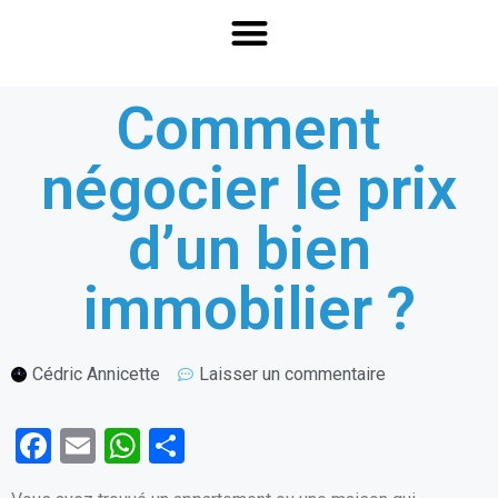
Comment
négocier le prix
d’un bien
immobilier ?
Cédric Annicette
Laisser un commentaire
F
E
W
P
a
m
h
ar