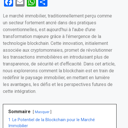
F
E
W
P
a
m
h
ar
Le marché immobilier, traditionnellement perçu comme
ce
ail
at
ta
un secteur fortement ancré dans des pratiques
b
s
g
conventionnelles, est aujourd’hui à l’aube d’une
o
A
er
transformation majeure grâce à l’émergence de la
technologie blockchain. Cette innovation, initialement
o
p
associée aux cryptomonnaies, promet de révolutionner
k
p
les transactions immobilières en introduisant plus de
transparence, de sécurité et d’efficacité. Dans cet article,
nous explorerons comment la blockchain est en train de
redéfinir le paysage immobilier, en mettant en lumière
les avantages, les défis et les perspectives futures de
cette intégration.
Sommaire
Masquer
1
Le Potentiel de la Blockchain pour le Marché
Immobilier