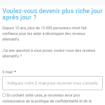
a
m
h
ar
ce
ail
at
ta
Voulez-vous devenir plus riche jour
b
s
g
après jour ?
o
A
er
Depuis 10 ans, plus de 15 000 personnes m’ont fait
o
p
confiance pour les aider à développer des revenus
k
p
alternatifs.
J’ai une question à vous poser, voulez-vous des revenus
alternatifs ?
E-mail
En cochant cette case, je reconnais avoir pris
connaissance de la politique de confidentialité et de la