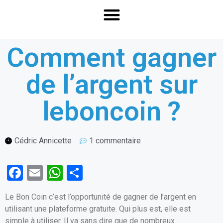
Comment gagner
de l’argent sur
leboncoin ?
Cédric Annicette
1 commentaire
F
E
W
P
a
m
h
ar
Le Bon Coin c’est l’opportunité de gagner de l’argent en
ce
ail
at
ta
utilisant une plateforme gratuite. Qui plus est, elle est
b
s
g
simple à utiliser. Il va sans dire que de nombreux