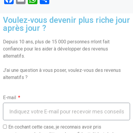
a
m
h
ar
ce
ail
at
ta
Voulez-vous devenir plus riche jour
b
s
g
après jour ?
o
A
er
Depuis 10 ans, plus de 15 000 personnes m’ont fait
o
p
confiance pour les aider à développer des revenus
k
p
alternatifs.
J’ai une question à vous poser, voulez-vous des revenus
alternatifs ?
E-mail
En cochant cette case, je reconnais avoir pris