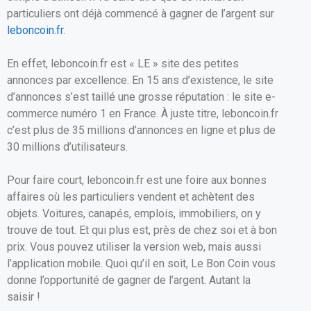
o
A
er
particuliers ont déjà commencé à gagner de l’argent sur
leboncoin.fr
.
o
p
k
p
En effet, leboncoin.fr est « LE » site des petites
annonces par excellence. En 15 ans d’existence, le site
d’annonces s’est taillé une grosse réputation : le site e-
commerce numéro 1 en France. À juste titre, leboncoin.fr
c’est plus de 35 millions d’annonces en ligne et plus de
30 millions d’utilisateurs.
Pour faire court, leboncoin.fr est une foire aux bonnes
affaires où les particuliers vendent et achètent des
objets. Voitures, canapés, emplois, immobiliers, on y
trouve de tout. Et qui plus est, près de chez soi et à bon
prix. Vous pouvez utiliser la version web, mais aussi
l’application mobile. Quoi qu’il en soit, Le Bon Coin vous
donne l’opportunité de gagner de l’argent. Autant la
saisir !