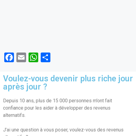
F
E
W
P
a
m
h
ar
ce
ail
at
ta
Voulez-vous devenir plus riche jour
b
s
g
après jour ?
o
A
er
Depuis 10 ans, plus de 15 000 personnes m’ont fait
o
p
confiance pour les aider à développer des revenus
k
p
alternatifs.
J’ai une question à vous poser, voulez-vous des revenus