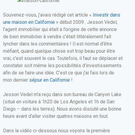
ce
ail
at
ta
b
s
g
Souvenez-vous, j’avais rédigé cet article «
Investir dans
o
A
er
une maison en Californie
» début 2009 . Jesson Vedel,
l’agent immobilier qui était à l’origine de cette annonce
o
p
de bien immobilier à vendre c’était littéralement fait
k
p
lyncher dans les commentaires ! Il est normal d’être
méfiant, quand quelque chose est trop beau pour être
vrai, c’est souvent le cas. Toutefois, il faut se déplacer et
constater soit même les possibilités d’investissements
afin de se faire une idée. C’est ce que j’ai fais lors de
mon dernier
séjour en Californie
!
Jesson Vedel m’a reçu dans son bureau de Canyon Lake
(situé en voiture à 1h20 de Los Angeles et 1h de San
Diego – dans les terres). Nous avons discuté une bonne
heure avant d’aller visiter quatres maisons en tout.
Dans la vidéo ci-dessous nous voyons la première