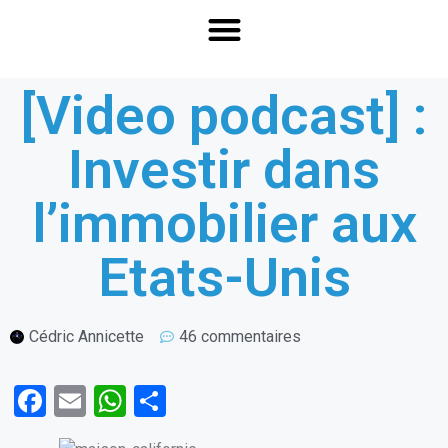
[Video podcast] :
Investir dans
l’immobilier aux
Etats-Unis
Cédric Annicette
46 commentaires
F
E
W
P
a
m
h
ar