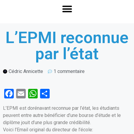
L’EPMI reconnue
par l’état
Cédric Annicette
1 commentaire
F
E
W
P
a
m
h
ar
L’EPMI est dorénavant reconnue par l’état, les étudiants
ce
ail
at
ta
peuvent entre autre bénéficier d’une bourse d’étude et le
b
s
g
diplôme jouit d’une plus grande crédibilité.
o
A
er
Voici l’Email original du directeur de l’école: