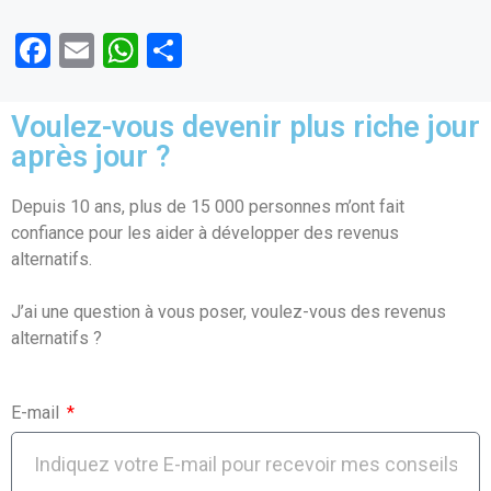
F
E
W
P
a
m
h
ar
ce
ail
at
ta
Voulez-vous devenir plus riche jour
b
s
g
après jour ?
o
A
er
Depuis 10 ans, plus de 15 000 personnes m’ont fait
o
p
confiance pour les aider à développer des revenus
k
p
alternatifs.
J’ai une question à vous poser, voulez-vous des revenus
alternatifs ?
E-mail