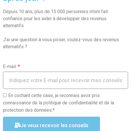
o
A
er
Depuis 10 ans, plus de 15 000 personnes m’ont fait
o
p
confiance pour les aider à développer des revenus
k
p
alternatifs.
J’ai une question à vous poser, voulez-vous des revenus
alternatifs ?
E-mail
En cochant cette case, je reconnais avoir pris
connaissance de la politique de confidentialité et de la
protection des données.*
Je veux recevoir les conseils