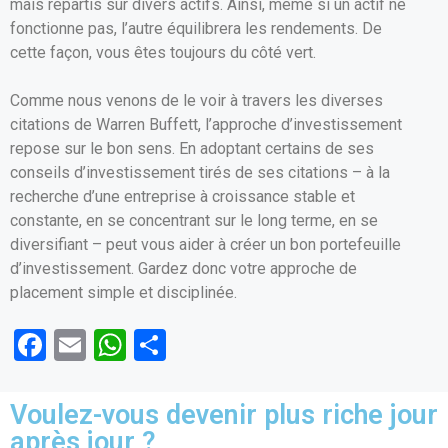
mais répartis sur divers actifs. Ainsi, même si un actif ne
fonctionne pas, l’autre équilibrera les rendements. De
cette façon, vous êtes toujours du côté vert.
Comme nous venons de le voir à travers les diverses
citations de Warren Buffett, l’approche d’investissement
repose sur le bon sens. En adoptant certains de ses
conseils d’investissement tirés de ses citations – à la
recherche d’une entreprise à croissance stable et
constante, en se concentrant sur le long terme, en se
diversifiant – peut vous aider à créer un bon portefeuille
d’investissement. Gardez donc votre approche de
placement simple et disciplinée.
F
E
W
P
a
m
h
ar
ce
ail
at
ta
Voulez-vous devenir plus riche jour
b
s
g
après jour ?