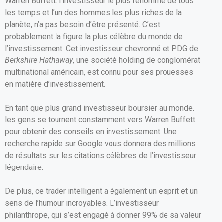
Warren Buffett, l’investisseur le plus renommé de tous
ce
ail
at
ta
les temps et l’un des hommes les plus riches de la
b
s
g
planète, n’a pas besoin d’être présenté. C’est
o
A
er
probablement la figure la plus célèbre du monde de
l’investissement. Cet investisseur chevronné et PDG de
o
p
Berkshire Hathaway
, une société holding de conglomérat
k
p
multinational américain, est connu pour ses prouesses
en matière d’investissement.
En tant que plus grand investisseur boursier au monde,
les gens se tournent constamment vers Warren Buffett
pour obtenir des conseils en investissement. Une
recherche rapide sur Google vous donnera des millions
de résultats sur les citations célèbres de l’investisseur
légendaire.
De plus, ce trader intelligent a également un esprit et un
sens de l’humour incroyables. L’investisseur
philanthrope, qui s’est engagé à donner 99% de sa valeur