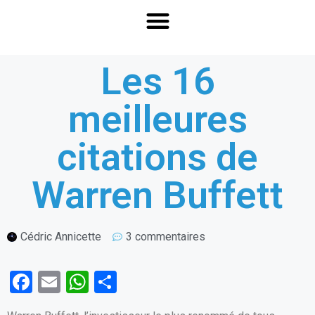
Les 16
meilleures
citations de
Warren Buffett
Cédric Annicette
3 commentaires
F
E
W
P
a
m
h
ar