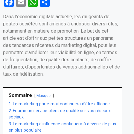
F
E
W
P
a
m
h
ar
Dans l’économie digitale actuelle, les dirigeants de
ce
ail
at
ta
petites sociétés sont amenés à endosser divers rôles,
b
s
g
notamment en matière de promotion. Le but de cet
o
A
er
article est d’offrir aux petites structures un panorama
des tendances récentes du marketing digital, pour leur
o
p
permettre d’améliorer leur visibilité en ligne, en termes
k
p
de fréquentation, de qualité des contacts, de chiffre
d’affaires, d’opportunités de ventes additionnelles et de
taux de fidélisation.
Sommaire
Masquer
1
Le marketing par e-mail continuera d’être efficace
2
Fournir un service client de qualité sur vos réseaux
sociaux
3
Le marketing d’influence continuera à devenir de plus
en plus populaire