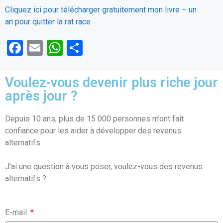
Cliquez ici pour télécharger gratuitement mon livre – un
an pour quitter la rat race
F
E
W
P
a
m
h
ar
ce
ail
at
ta
Voulez-vous devenir plus riche jour
b
s
g
après jour ?
o
A
er
Depuis 10 ans, plus de 15 000 personnes m’ont fait
o
p
confiance pour les aider à développer des revenus
k
p
alternatifs.
J’ai une question à vous poser, voulez-vous des revenus
alternatifs ?
E-mail