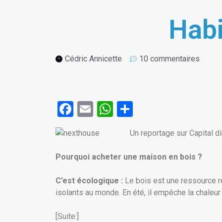
Habi
Cédric Annicette
10 commentaires
F
E
W
P
a
m
h
ar
Un reportage sur Capital d
ce
ail
at
ta
b
s
g
Pourquoi acheter une maison en bois ?
o
A
er
C’est écologique :
Le bois est une ressource re
o
p
isolants au monde. En été, il empêche la chaleur de
k
p
[Suite:]