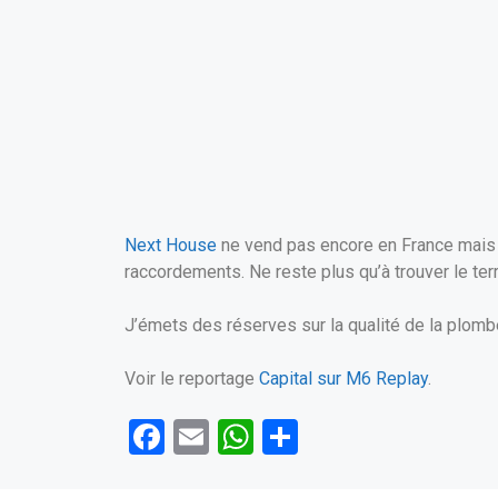
Next House
ne vend pas encore en France mais ils
raccordements. Ne reste plus qu’à trouver le terr
J’émets des réserves sur la qualité de la plomber
Voir le reportage
Capital sur M6 Replay
.
F
E
W
P
a
m
h
ar