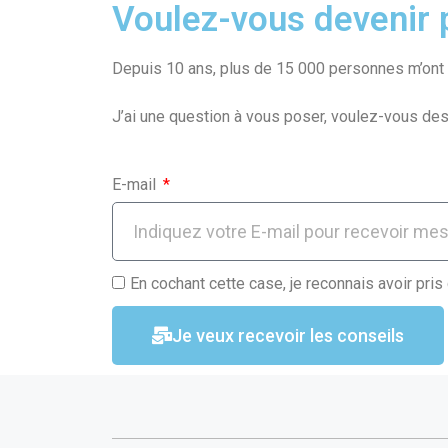
ce
ail
at
ta
Voulez-vous devenir p
b
s
g
o
A
er
Depuis 10 ans, plus de 15 000 personnes m’ont f
o
p
J’ai une question à vous poser, voulez-vous des
k
p
E-mail
En cochant cette case, je reconnais avoir pris
Je veux recevoir les conseils