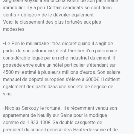
Ségolène Royale a annoncé la valeur de son patrimoine
ce
ail
at
ta
immobilier il y a peu. Certain candidats se sont donc
b
s
g
sentis « obligés » de le dévoiler également.
o
A
er
Voici le classement des plus fortunés aux plus
modestes :
o
p
k
p
-Le Pen le milliardaire : très discret quand il s’agit de
parler de son patrimoine, il est l’héritier d’un patrimoine
considérable légué par un riche industriel du ciment. Il
possède entre autre un hôtel particulier s’étendant sur
4500 m² estimé à plusieurs millions d’euros. Son salaire
mensuel de député européen s’élève à 6000€. Il détient
également des parts dans une société de négoce de
vins.
-Nicolas Sarkozy le fortuné : il a récemment vendu son
appartement de Neuilly sur Seine pour la modique
somme de 1 933 130€. Sa double casquette de
président du conseil général des Hauts-de-seine et de