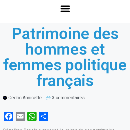
Patrimoine des
hommes et
femmes politique
français
Cédric Annicette
3 commentaires
F
E
W
P
a
m
h
ar