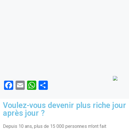
o
p
k
p
F
E
W
P
a
m
h
ar
ce
ail
at
ta
Voulez-vous devenir plus riche jour
b
s
g
après jour ?
o
A
er
Depuis 10 ans, plus de 15 000 personnes m’ont fait