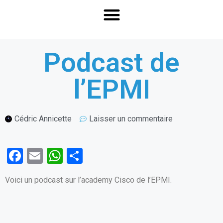
Podcast de
l’EPMI
Cédric Annicette
Laisser un commentaire
F
E
W
P
a
m
h
ar
Voici un podcast sur l’academy Cisco de l’EPMI.
ce
ail
at
ta
b
s
g
o
A
er