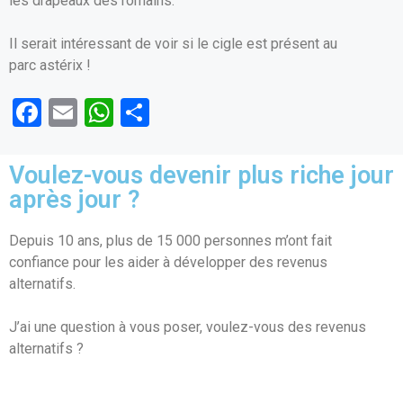
les drapeaux des romains.
Il serait intéressant de voir si le cigle est présent au
parc astérix !
F
E
W
P
a
m
h
ar
ce
ail
at
ta
Voulez-vous devenir plus riche jour
b
s
g
après jour ?
o
A
er
Depuis 10 ans, plus de 15 000 personnes m’ont fait
o
p
confiance pour les aider à développer des revenus
k
p
alternatifs.
J’ai une question à vous poser, voulez-vous des revenus
alternatifs ?