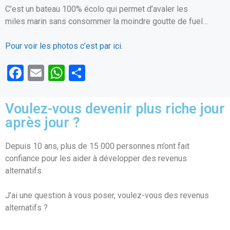
C’est un bateau 100% écolo qui permet d’avaler les
miles marin sans consommer la moindre goutte de fuel…
Pour voir les photos c’est par ici.
F
E
W
P
a
m
h
ar
ce
ail
at
ta
Voulez-vous devenir plus riche jour
b
s
g
après jour ?
o
A
er
Depuis 10 ans, plus de 15 000 personnes m’ont fait
o
p
confiance pour les aider à développer des revenus
k
p
alternatifs.
J’ai une question à vous poser, voulez-vous des revenus
alternatifs ?