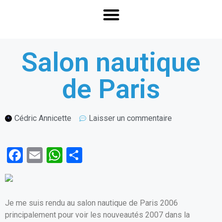
Salon nautique
de Paris
Cédric Annicette
Laisser un commentaire
F
E
W
P
a
m
h
ar
ce
ail
at
ta
b
s
g
Je me suis rendu au salon nautique de Paris 2006
o
A
er
principalement pour voir les nouveautés 2007 dans la