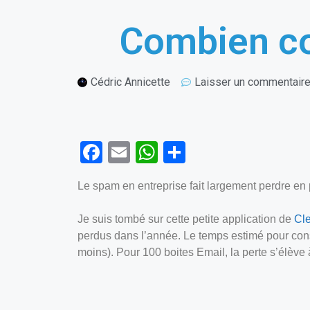
Combien co
Cédric Annicette
Laisser un commentair
F
E
W
P
a
m
h
ar
Le spam en entreprise fait largement perdre en
ce
ail
at
ta
b
s
g
Je suis tombé sur cette petite application de
Cl
o
A
er
perdus dans l’année. Le temps estimé pour consu
moins). Pour 100 boites Email, la perte s’élève
o
p
k
p