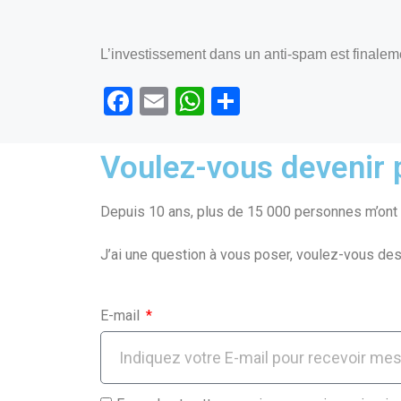
L’investissement dans un anti-spam est finalemen
F
E
W
P
a
m
h
ar
ce
ail
at
ta
Voulez-vous devenir p
b
s
g
o
A
er
Depuis 10 ans, plus de 15 000 personnes m’ont f
o
p
J’ai une question à vous poser, voulez-vous des
k
p
E-mail