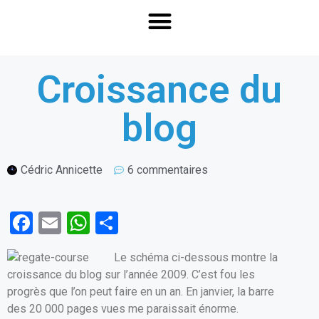
Croissance du
blog
Cédric Annicette
6 commentaires
F
E
W
P
a
m
h
ar
Le schéma ci-dessous montre la
ce
ail
at
ta
croissance du blog sur l’année 2009. C’est fou les
b
s
g
progrès que l’on peut faire en un an. En janvier, la barre
o
A
er
des 20 000 pages vues me paraissait énorme.