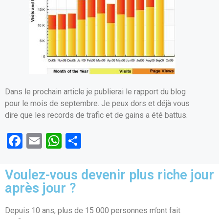
Dans le prochain article je publierai le rapport du blog
pour le mois de septembre. Je peux dors et déjà vous
dire que les records de trafic et de gains a été battus.
F
E
W
P
a
m
h
ar
ce
ail
at
ta
Voulez-vous devenir plus riche jour
b
s
g
après jour ?
o
A
er
Depuis 10 ans, plus de 15 000 personnes m’ont fait
o
p