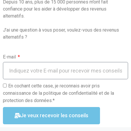
Depuis 10 ans, plus de 15 000 personnes m’ont fait
o
p
confiance pour les aider à développer des revenus
k
p
alternatifs.
J’ai une question à vous poser, voulez-vous des revenus
alternatifs ?
E-mail
En cochant cette case, je reconnais avoir pris
connaissance de la politique de confidentialité et de la
protection des données.*
Je veux recevoir les conseils