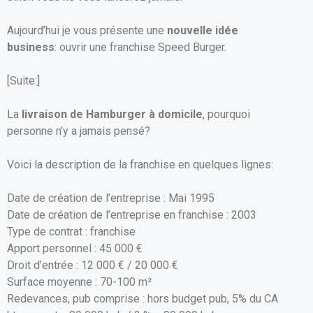
o
A
er
Aujourd’hui je vous présente une
nouvelle idée
o
p
business
: ouvrir une franchise Speed Burger.
k
p
[Suite:]
La
livraison de Hamburger à domicile
, pourquoi
personne n’y a jamais pensé?
Voici la description de la franchise en quelques lignes:
Date de création de l’entreprise : Mai 1995
Date de création de l’entreprise en franchise : 2003
Type de contrat : franchise
Apport personnel : 45 000 €
Droit d’entrée : 12 000 € / 20 000 €
Surface moyenne : 70-100 m²
Redevances, pub comprise : hors budget pub, 5% du CA