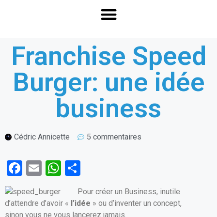
Franchise Speed
Burger: une idée
business
Cédric Annicette
5 commentaires
F
E
W
P
a
m
h
ar
Pour créer un Business, inutile
ce
ail
at
ta
d’attendre d’avoir «
l’idée
» ou d’inventer un concept,
b
s
g
sinon vous ne vous lancerez jamais.