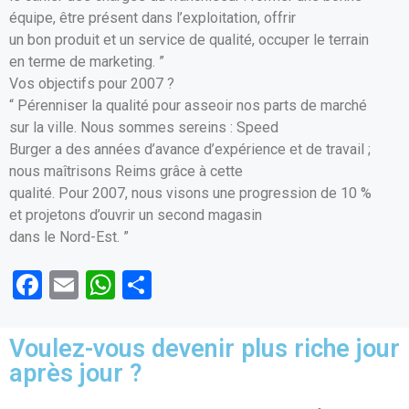
équipe, être présent dans l’exploitation, offrir
un bon produit et un service de qualité, occuper le terrain
en terme de marketing. ”
Vos objectifs pour 2007 ?
“ Pérenniser la qualité pour asseoir nos parts de marché
sur la ville. Nous sommes sereins : Speed
Burger a des années d’avance d’expérience et de travail ;
nous maîtrisons Reims grâce à cette
qualité. Pour 2007, nous visons une progression de 10 %
et projetons d’ouvrir un second magasin
dans le Nord-Est. ”
F
E
W
P
a
m
h
ar
ce
ail
at
ta
Voulez-vous devenir plus riche jour
b
s
g
après jour ?
o
A
er