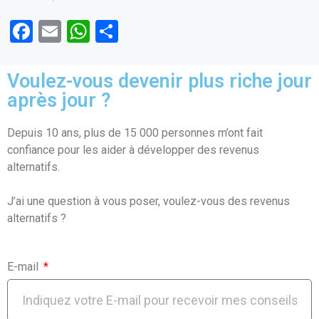
F
E
W
P
a
m
h
ar
ce
ail
at
ta
Voulez-vous devenir plus riche jour
b
s
g
après jour ?
o
A
er
Depuis 10 ans, plus de 15 000 personnes m’ont fait
o
p
confiance pour les aider à développer des revenus
k
p
alternatifs.
J’ai une question à vous poser, voulez-vous des revenus
alternatifs ?
E-mail