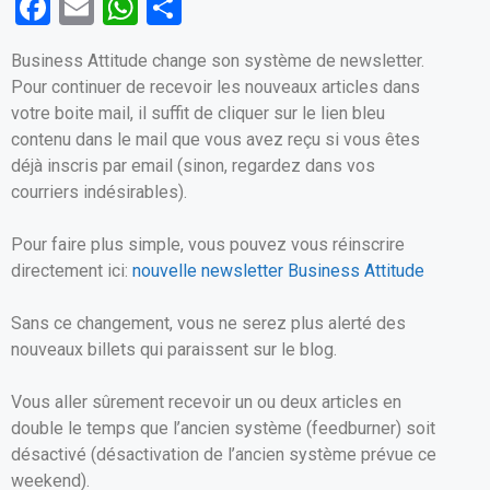
F
E
W
P
a
m
h
ar
Business Attitude change son système de newsletter.
ce
ail
at
ta
Pour continuer de recevoir les nouveaux articles dans
b
s
g
votre boite mail, il suffit de cliquer sur le lien bleu
o
A
er
contenu dans le mail que vous avez reçu si vous êtes
déjà inscris par email (sinon, regardez dans vos
o
p
courriers indésirables).
k
p
Pour faire plus simple, vous pouvez vous réinscrire
directement ici:
nouvelle newsletter Business Attitude
Sans ce changement, vous ne serez plus alerté des
nouveaux billets qui paraissent sur le blog.
Vous aller sûrement recevoir un ou deux articles en
double le temps que l’ancien système (feedburner) soit
désactivé (désactivation de l’ancien système prévue ce
weekend).