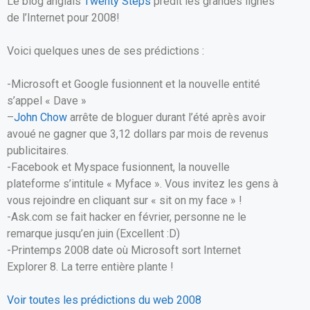
Le blog anglais
Twenty Steps
prédit les grandes lignes
ce
ail
at
ta
de l’Internet pour 2008!
b
s
g
o
A
er
Voici quelques unes de ses prédictions :
o
p
-Microsoft et Google fusionnent et la nouvelle entité
k
p
s’appel « Dave »
–
John Chow
arrête de bloguer durant l’été après avoir
avoué ne gagner que 3,12 dollars par mois de revenus
publicitaires.
-Facebook et Myspace fusionnent, la nouvelle
plateforme s’intitule « Myface ». Vous invitez les gens à
vous rejoindre en cliquant sur « sit on my face » !
-Ask.com se fait hacker en février, personne ne le
remarque jusqu’en juin (Excellent :D)
-Printemps 2008 date où Microsoft sort Internet
Explorer 8. La terre entière plante !
Voir toutes les prédictions du web 2008