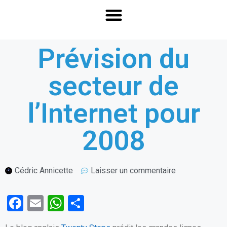
Prévision du
secteur de
l’Internet pour
2008
Cédric Annicette
Laisser un commentaire
F
E
W
P
a
m
h
ar