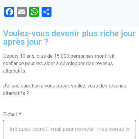
F
E
W
P
a
m
h
ar
ce
ail
at
ta
Voulez-vous devenir plus riche jour
b
s
g
après jour ?
o
A
er
Depuis 10 ans, plus de 15 000 personnes m’ont fait
o
p
confiance pour les aider à développer des revenus
k
p
alternatifs.
J’ai une question à vous poser, voulez-vous des revenus
alternatifs ?
E-mail