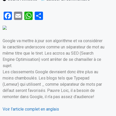
F
E
W
P
a
m
h
ar
ce
ail
at
ta
b
s
g
Google va mettre à jour son algorithme et va considérer
o
A
er
le caractère underscore comme un séparateur de mot au
même titre que le tiret. Les accros au SEO (Search
o
p
Engine Optimisation) vont arrêter de se chamailler à ce
k
p
sujet.
Les classements Google devraient donc être plus au
moins chamboulés. Les blogs tels que Typepad
(Lemeur) qui utilisent _ comme séparateur de mots par
défaut seront favorisés. Pauvre Loic, il a besoin de
remonter dans Google, il n’a pas assez d’audience!
Voir l’article complet en anglais