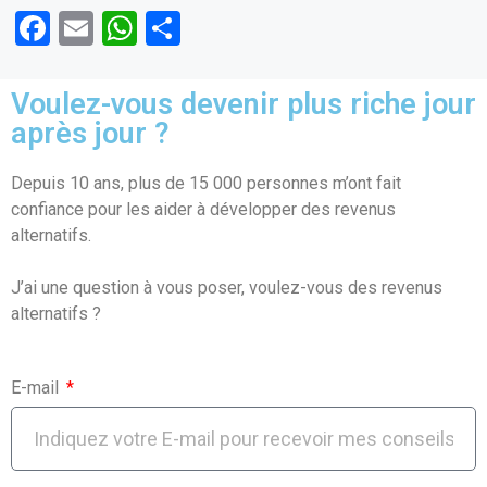
F
E
W
P
a
m
h
ar
ce
ail
at
ta
Voulez-vous devenir plus riche jour
b
s
g
après jour ?
o
A
er
Depuis 10 ans, plus de 15 000 personnes m’ont fait
o
p
confiance pour les aider à développer des revenus
k
p
alternatifs.
J’ai une question à vous poser, voulez-vous des revenus
alternatifs ?
E-mail