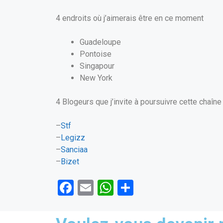
4 endroits où j’aimerais être en ce moment
Guadeloupe
Pontoise
Singapour
New York
4 Blogeurs que j’invite à poursuivre cette chaîne 
–
Stf
–
Legizz
–
Sanciaa
–
Bizet
F
E
W
P
a
m
h
ar
ce
ail
at
ta