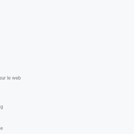
 sur le web
og
de