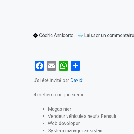
Cédric Annicette
Laisser un commentair
F
E
W
P
a
m
h
ar
J’ai été invité par
David
:
ce
ail
at
ta
b
s
g
4 métiers que j’ai exercé :
o
A
er
Magasinier
o
p
Vendeur véhicules neufs Renault
k
p
Web developer
System manager assistant