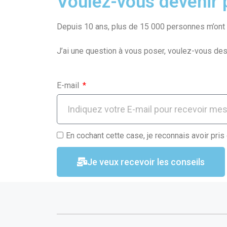
Voulez-vous devenir p
b
s
g
o
A
er
Depuis 10 ans, plus de 15 000 personnes m’ont f
o
p
J’ai une question à vous poser, voulez-vous des
k
p
E-mail
En cochant cette case, je reconnais avoir pris
Je veux recevoir les conseils