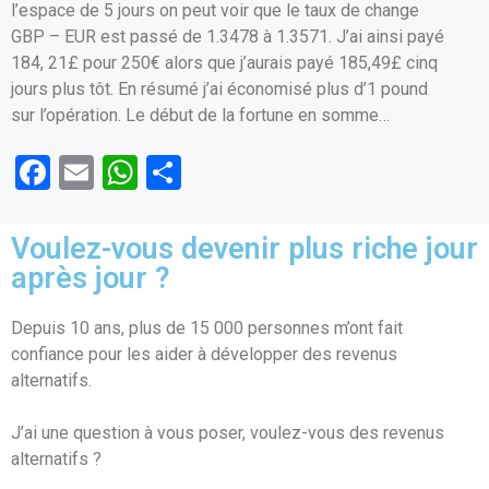
l’espace de 5 jours on peut voir que le taux de change
o
p
GBP – EUR est passé de 1.3478 à 1.3571. J’ai ainsi payé
k
p
184, 21£ pour 250€ alors que j’aurais payé 185,49£ cinq
jours plus tôt. En résumé j’ai économisé plus d’1 pound
sur l’opération. Le début de la fortune en somme…
F
E
W
P
a
m
h
ar
ce
ail
at
ta
Voulez-vous devenir plus riche jour
b
s
g
après jour ?
o
A
er
Depuis 10 ans, plus de 15 000 personnes m’ont fait
o
p
confiance pour les aider à développer des revenus
k
p
alternatifs.
J’ai une question à vous poser, voulez-vous des revenus
alternatifs ?