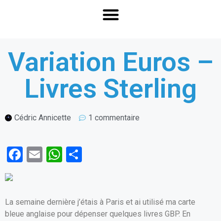
Variation Euros –
Livres Sterling
Cédric Annicette
1 commentaire
F
E
W
P
a
m
h
ar
ce
ail
at
ta
b
s
g
La semaine dernière j’étais à Paris et ai utilisé ma carte
o
A
er
bleue anglaise pour dépenser quelques livres GBP. En