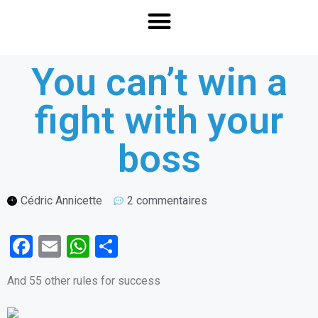
You can’t win a
fight with your
boss
Cédric Annicette
2 commentaires
F
E
W
P
a
m
h
ar
And 55 other rules for success
ce
ail
at
ta
b
s
g