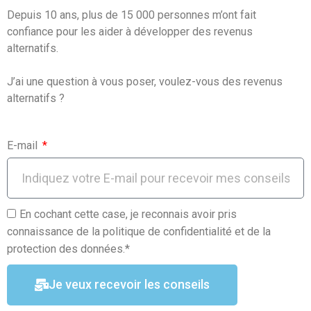
o
A
er
Depuis 10 ans, plus de 15 000 personnes m’ont fait
o
p
confiance pour les aider à développer des revenus
k
p
alternatifs.
J’ai une question à vous poser, voulez-vous des revenus
alternatifs ?
E-mail
En cochant cette case, je reconnais avoir pris
connaissance de la politique de confidentialité et de la
protection des données.*
Je veux recevoir les conseils