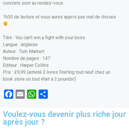
concrets sont au rendez-vous.
1h30 de lecture et vous aurez appris pas mal de choses
Titre : You can’t win a fight with your boss
Langue : anglaise
Auteur : Tom Markert
Nombre de pages : 147
Editeur : Harper Collins
Prix : £9,99 (acheté 2 livres Sterling tout neuf chez un
book store où tout était à 2 pounds!)
F
E
W
P
a
m
h
ar
ce
ail
at
ta
Voulez-vous devenir plus riche jour
b
s
g
après jour ?