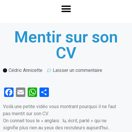
Mentir sur son
CV
Cédric Annicette
Laisser un commentaire
F
E
W
P
a
m
h
ar
Voilà une petite vidéo vous montrant pourquoi il ne faut
ce
ail
at
ta
pas mentit sur son CV.
b
s
g
On connait tous le « anglais : lu, écrit, parlé » qui ne
o
A
er
signifie plus rien au yeux des recruteurs aujourd’hui…