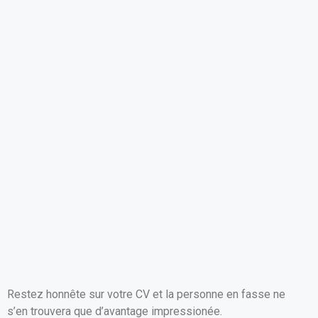
o
p
k
p
Restez honnête sur votre CV et la personne en fasse ne
s’en trouvera que d’avantage impressionée.