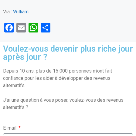
Via :
William
F
E
W
P
a
m
h
ar
ce
ail
at
ta
Voulez-vous devenir plus riche jour
b
s
g
après jour ?
o
A
er
Depuis 10 ans, plus de 15 000 personnes m’ont fait
o
p
confiance pour les aider à développer des revenus
k
p
alternatifs.
J’ai une question à vous poser, voulez-vous des revenus
alternatifs ?
E-mail