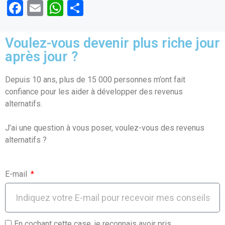
F
E
W
P
a
m
h
ar
ce
ail
at
ta
Voulez-vous devenir plus riche jour
b
s
g
après jour ?
o
A
er
Depuis 10 ans, plus de 15 000 personnes m’ont fait
o
p
confiance pour les aider à développer des revenus
k
p
alternatifs.
J’ai une question à vous poser, voulez-vous des revenus
alternatifs ?
E-mail
En cochant cette case, je reconnais avoir pris