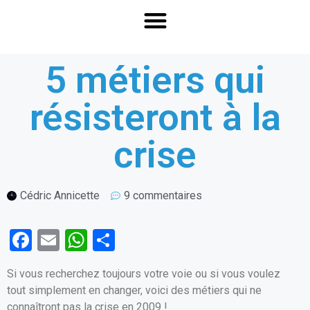
5 métiers qui
résisteront à la
crise
Cédric Annicette
9 commentaires
F
E
W
P
a
m
h
ar
Si vous recherchez toujours votre voie ou si vous voulez
ce
ail
at
ta
tout simplement en changer, voici des métiers qui ne
b
s
g
connaîtront pas la crise en 2009 !