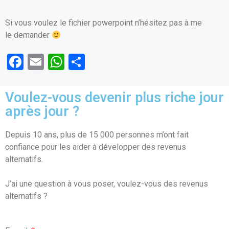
Si vous voulez le fichier powerpoint n’hésitez pas à me
le demander
F
E
W
P
a
m
h
ar
ce
ail
at
ta
Voulez-vous devenir plus riche jour
b
s
g
après jour ?
o
A
er
Depuis 10 ans, plus de 15 000 personnes m’ont fait
o
p
confiance pour les aider à développer des revenus
k
p
alternatifs.
J’ai une question à vous poser, voulez-vous des revenus
alternatifs ?