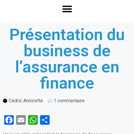
Présentation du
business de
l’assurance en
finance
Cédric Annicette
1 commentaire
F
E
W
P
a
m
h
ar