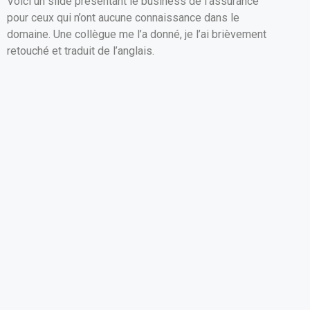
Voici un slide présentant le business de l’assurance
ce
ail
at
ta
pour ceux qui n’ont aucune connaissance dans le
b
s
g
domaine. Une collègue me l’a donné, je l’ai brièvement
o
A
er
retouché et traduit de l’anglais.
o
p
k
p