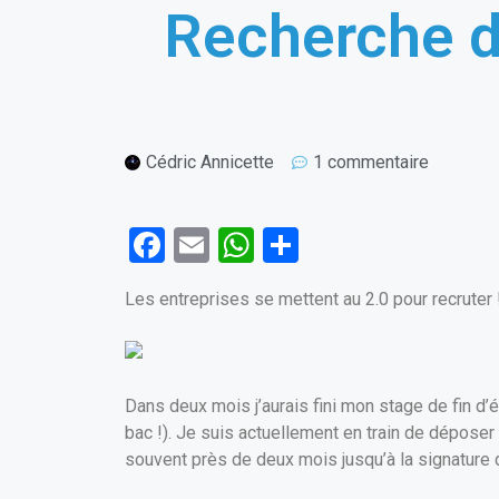
Recherche de
Cédric Annicette
1 commentaire
F
E
W
P
a
m
h
ar
Les entreprises se mettent au 2.0 pour recruter 
ce
ail
at
ta
b
s
g
o
A
er
Dans deux mois j’aurais fini mon stage de fin d’
o
p
bac !). Je suis actuellement en train de déposer
k
p
souvent près de deux mois jusqu’à la signature d